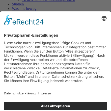
Studien
Was uns bewegt
Patientengeschichten
Aktuelles
Pressespiegel
Pressearchiv
Neues aus der Pharmaindustrie
Infos zu Medikamenten
Danazol Rezeptierung
Neue Medikamente gegen HAE
Forschungsprojekt Angioödem
TV-Beiträge
Experten-Interviews
Stand der HAE - Behandlung in Europa
Costa Rica - Reisebericht
HAE und COVID 19
Archiv
1. Internationaler HAE Patientenkongress in Frankfurt
im Oktober 2007
Fotoalbum
Bildergalerie
Sponsoren
Kontakt
Patientenforum