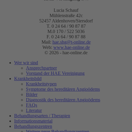
Lucia Schauf
Mühlenstraße 42c
52457 Aldenhoven/Siersdorf
T. 0 24 64 / 90 87 87
M.0 170 / 522 5036
F. 0 24 64 / 90 87 88
Mail:
hae.shg@t-online.de
Web:
www.hae-online.de
© 2026 - hae-online.de
Wer wir sind
Ansprechpartner
Vorstand der HAE Vereinigung
Krankheitsbild
Krankheitstypen
Symptome des hereditären Angioödems
Bilder
Diagnostik des hereditären Angioödems
FAQs
Literatur
Behandlungsarten / Therapien
Informationsmaterial
Behandlungszentren
Weitere neue Behandlungszentren