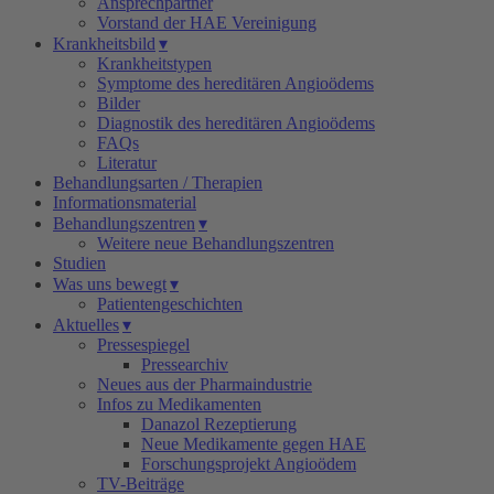
Ansprechpartner
Vorstand der HAE Vereinigung
Krankheitsbild
▾
Krankheitstypen
Symptome des hereditären Angioödems
Bilder
Diagnostik des hereditären Angioödems
FAQs
Literatur
Behandlungsarten / Therapien
Informationsmaterial
Behandlungszentren
▾
Weitere neue Behandlungszentren
Studien
Was uns bewegt
▾
Patientengeschichten
Aktuelles
▾
Pressespiegel
Pressearchiv
Neues aus der Pharmaindustrie
Infos zu Medikamenten
Danazol Rezeptierung
Neue Medikamente gegen HAE
Forschungsprojekt Angioödem
TV-Beiträge