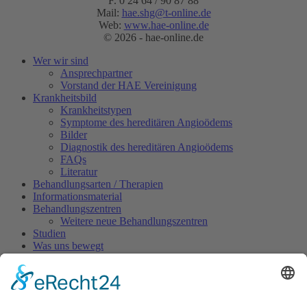
F. 0 24 64 / 90 87 88
Mail:
hae.shg@t-online.de
Web:
www.hae-online.de
© 2026 - hae-online.de
Wer wir sind
Ansprechpartner
Vorstand der HAE Vereinigung
Krankheitsbild
Krankheitstypen
Symptome des hereditären Angioödems
Bilder
Diagnostik des hereditären Angioödems
FAQs
Literatur
Behandlungsarten / Therapien
Informationsmaterial
Behandlungszentren
Weitere neue Behandlungszentren
Studien
Was uns bewegt
Patientengeschichten
Aktuelles
Pressespiegel
Pressearchiv