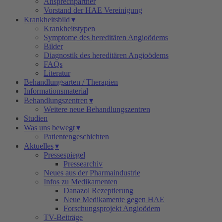
Ansprechpartner
Vorstand der HAE Vereinigung
Krankheitsbild
▾
Krankheitstypen
Symptome des hereditären Angioödems
Bilder
Diagnostik des hereditären Angioödems
FAQs
Literatur
Behandlungsarten / Therapien
Informationsmaterial
Behandlungszentren
▾
Weitere neue Behandlungszentren
Studien
Was uns bewegt
▾
Patientengeschichten
Aktuelles
▾
Pressespiegel
Pressearchiv
Neues aus der Pharmaindustrie
Infos zu Medikamenten
Danazol Rezeptierung
Neue Medikamente gegen HAE
Forschungsprojekt Angioödem
TV-Beiträge