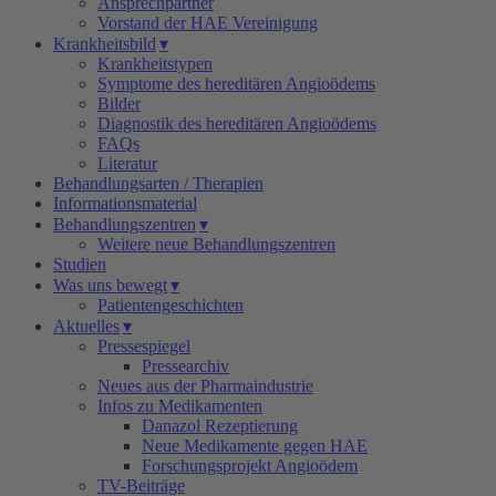
Ansprechpartner
Vorstand der HAE Vereinigung
Krankheitsbild
▾
Krankheitstypen
Symptome des hereditären Angioödems
Bilder
Diagnostik des hereditären Angioödems
FAQs
Literatur
Behandlungsarten / Therapien
Informationsmaterial
Behandlungszentren
▾
Weitere neue Behandlungszentren
Studien
Was uns bewegt
▾
Patientengeschichten
Aktuelles
▾
Pressespiegel
Pressearchiv
Neues aus der Pharmaindustrie
Infos zu Medikamenten
Danazol Rezeptierung
Neue Medikamente gegen HAE
Forschungsprojekt Angioödem
TV-Beiträge