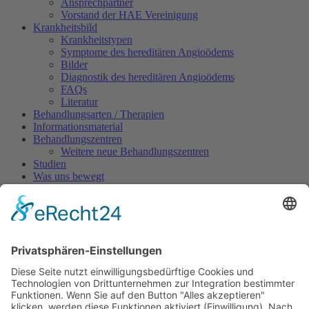
Ansprechpartner
Vorstand der HAE Vereinigung
Krankheitsbild
Krankheitstypen
Symptome des hereditären Angioödems
Bilder
Diagnostik des hereditären Angioödems
FAQs
Literatur
Behandlungsarten / Therapien
Informationsmaterial
Behandlungszentren
Weitere neue Behandlungszentren
Studien
Was uns bewegt
Patientengeschichten
Aktuelles
Pressespiegel
Pressearchiv
Neues aus der Pharmaindustrie
Infos zu Medikamenten
Danazol Rezeptierung
Neue Medikamente gegen HAE
Forschungsprojekt Angioödem
TV-Beiträge