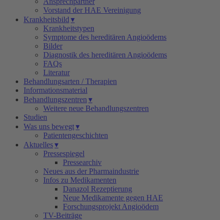
Ansprechpartner
Vorstand der HAE Vereinigung
Krankheitsbild
▾
Krankheitstypen
Symptome des hereditären Angioödems
Bilder
Diagnostik des hereditären Angioödems
FAQs
Literatur
Behandlungsarten / Therapien
Informationsmaterial
Behandlungszentren
▾
Weitere neue Behandlungszentren
Studien
Was uns bewegt
▾
Patientengeschichten
Aktuelles
▾
Pressespiegel
Pressearchiv
Neues aus der Pharmaindustrie
Infos zu Medikamenten
Danazol Rezeptierung
Neue Medikamente gegen HAE
Forschungsprojekt Angioödem
TV-Beiträge