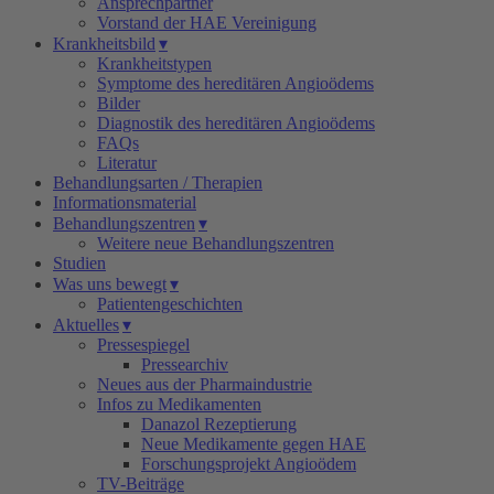
Ansprechpartner
Vorstand der HAE Vereinigung
Krankheitsbild
▾
Krankheitstypen
Symptome des hereditären Angioödems
Bilder
Diagnostik des hereditären Angioödems
FAQs
Literatur
Behandlungsarten / Therapien
Informationsmaterial
Behandlungszentren
▾
Weitere neue Behandlungszentren
Studien
Was uns bewegt
▾
Patientengeschichten
Aktuelles
▾
Pressespiegel
Pressearchiv
Neues aus der Pharmaindustrie
Infos zu Medikamenten
Danazol Rezeptierung
Neue Medikamente gegen HAE
Forschungsprojekt Angioödem
TV-Beiträge