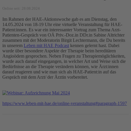
Online seit: 28.08.2024
Im Rahmen der HAE-Aktionswoche gab es am Dienstag, den
14.05.2024 von 18-19 Uhr eine virtuelle Veranstaltung für HAE-
Patient:innen. Es war ein interessanter Vortrag zum Thema Arzt-
Patienten-Gespräch von OÄ Priv.-Doz.in DDr.in Sabine Altrichter
zusammen mit der Moderatorin Birgit Lechtermann, die Du bereits
in unserem
Leben mit HAE Podcast
kennen gelernt hast. Dabei
wurde über besondere Aspekte der Therapie beim hereditären
Angioödem gesprochen. Neben Fragen zu Therapiemöglichkeiten,
wurde auch darauf eingegangen, in welcher Art und Weise sich die
Bedürfnisse an die Therapie verändern können, wie Ärzt:innen
darauf reagieren und wie man sich als HAE-Patient:in auf das
Gespräch mit dem Arzt/ der Ärztin vorbereitet.
https://www.leben-mit-hae.de/online-veranstaltung#paragraph-1597