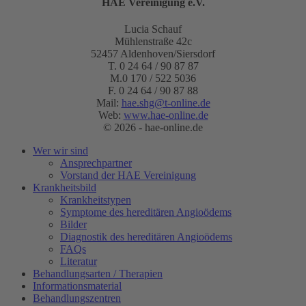
HAE Vereinigung e.V.
Lucia Schauf
Mühlenstraße 42c
52457 Aldenhoven/Siersdorf
T. 0 24 64 / 90 87 87
M.0 170 / 522 5036
F. 0 24 64 / 90 87 88
Mail:
hae.shg@t-online.de
Web:
www.hae-online.de
© 2026 - hae-online.de
Wer wir sind
Ansprechpartner
Vorstand der HAE Vereinigung
Krankheitsbild
Krankheitstypen
Symptome des hereditären Angioödems
Bilder
Diagnostik des hereditären Angioödems
FAQs
Literatur
Behandlungsarten / Therapien
Informationsmaterial
Behandlungszentren