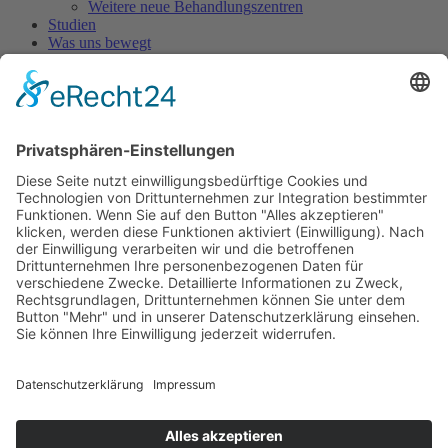
Weitere neue Behandlungszentren
Studien
Was uns bewegt
Patientengeschichten
Aktuelles
Pressespiegel
Pressearchiv
Neues aus der Pharmaindustrie
Infos zu Medikamenten
Danazol Rezeptierung
Neue Medikamente gegen HAE
Forschungsprojekt Angioödem
TV-Beiträge
Experten-Interviews
Stand der HAE - Behandlung in Europa
Costa Rica - Reisebericht
HAE und COVID 19
Archiv
1. Internationaler HAE Patientenkongress in Frankfurt
im Oktober 2007
Fotoalbum
Bildergalerie
Sponsoren
Kontakt
Patientenforum